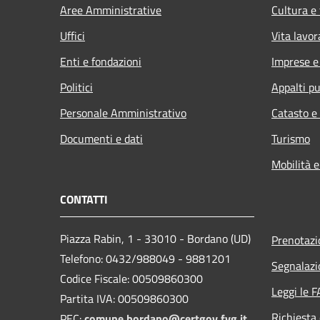
Aree Amministrative
Cultura e
Uffici
Vita lavor
Enti e fondazioni
Imprese 
Politici
Appalti pu
Personale Amministrativo
Catasto e
Documenti e dati
Turismo
Mobilità e
CONTATTI
Piazza Rabin, 1 - 33010 - Bordano (UD)
Prenotaz
Telefono: 0432/988049 - 9881201
Segnalazi
Codice Fiscale: 00509860300
Leggi le 
Partita IVA: 00509860300
Richiesta 
PEC:
comune.bordano@certgov.fvg.it