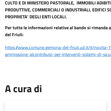
CULTO E DI MINISTERO PASTORALE, IMMOBILI ADIBITI
PRODUTTIVE, COMMERCIALI O INDUSTRIALI, EDIFICI SC
PROPRIETA’ DEGLI ENTI LOCALI.
Per tutte le informazioni relative al bando si rimanda
del Friuli:
https://www.comune.gemona-del-friuli.ud.it/it/novit
ammissione-alcontributo-per-interventi-sistemi-di-s
A cura di