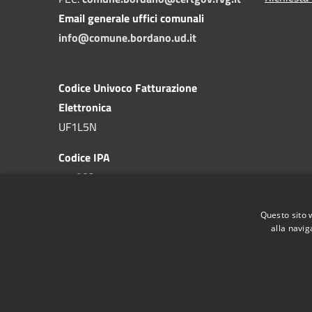
Email generale uffici comunali
info@comune.bordano.ud.it
Codice Univoco Fatturazione
Elettronica
UF1L5N
Codice IPA
c_a983
Questo sito 
alla navig
RSS
Accessibilità
Privacy
Cookie
Mappa de