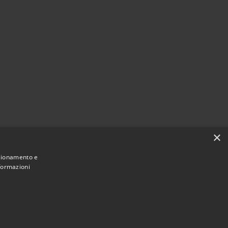
×
nzionamento e
nformazioni
Municipium
Accesso redazione
i Bordano • Powered by
•