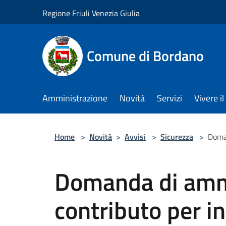
Salta al contenuto principale
Regione Friuli Venezia Giulia
Comune di Bordano
Amministrazione
Novità
Servizi
Vivere 
Home
>
Novità
>
Avvisi
>
Sicurezza
>
Doman
Domanda di amm
contributo per in