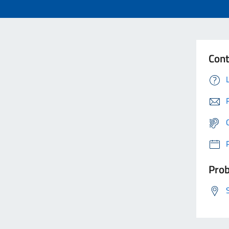
Cont
Prob