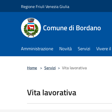
Salta al contenuto principale
Regione Friuli Venezia Giulia
Comune di Bordano
Amministrazione
Novità
Servizi
Vivere 
Home
>
Servizi
>
Vita lavorativa
Vita lavorativa