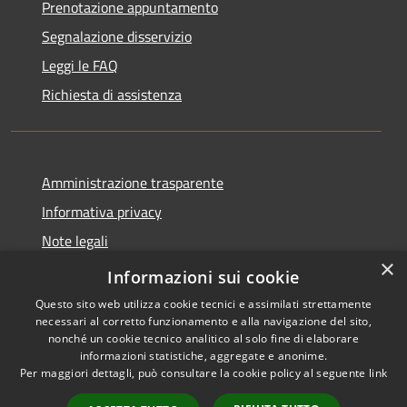
Prenotazione appuntamento
Segnalazione disservizio
Leggi le FAQ
Richiesta di assistenza
Amministrazione trasparente
Informativa privacy
Note legali
×
Dichiarazione di accessibilità
Informazioni sui cookie
Questo sito web utilizza cookie tecnici e assimilati strettamente
necessari al corretto funzionamento e alla navigazione del sito,
nonché un cookie tecnico analitico al solo fine di elaborare
informazioni statistiche, aggregate e anonime.
RSS
Copyright © 2026 • Comune di
Per maggiori dettagli, può consultare la cookie policy al seguente
link
Accessibilità
Bordano • Powered by
Privacy
Municipium
Accesso
•