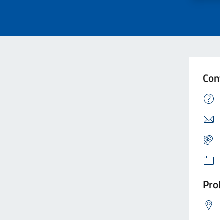
Con
Prob