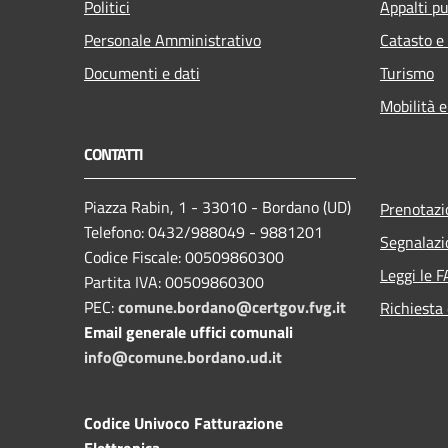
Politici
Appalti pu
Personale Amministrativo
Catasto e
Documenti e dati
Turismo
Mobilità e
CONTATTI
Piazza Rabin, 1 - 33010 - Bordano (UD)
Prenotaz
Telefono: 0432/988049 - 9881201
Segnalazi
Codice Fiscale: 00509860300
Leggi le 
Partita IVA: 00509860300
PEC:
comune.bordano@certgov.fvg.it
Richiesta 
Email generale uffici comunali
info@comune.bordano.ud.it
Codice Univoco Fatturazione
Elettronica