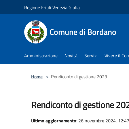
Salta al contenuto principale
Regione Friuli Venezia Giulia
Comune di Bordano
Amministrazione
Novità
Servizi
Vivere il C
Home
>
Rendiconto di gestione 2023
Rendiconto di gestione 20
Ultimo aggiornamento
: 26 novembre 2024, 12:4