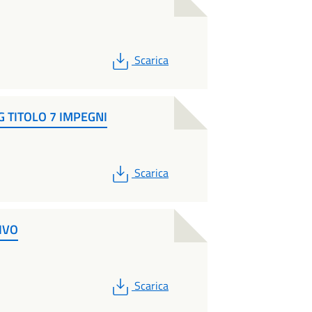
PDF
Scarica
 TITOLO 7 IMPEGNI
PDF
Scarica
IVO
PDF
Scarica