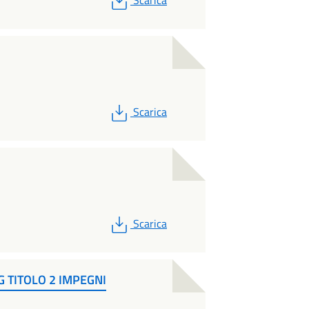
PDF
Scarica
PDF
Scarica
 TITOLO 2 IMPEGNI