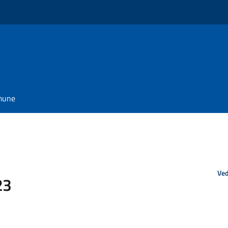
omune
Ved
23
7