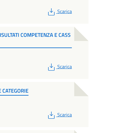
PDF
Scarica
RISULTATI COMPETENZA E CASS
PDF
Scarica
E CATEGORIE
PDF
Scarica