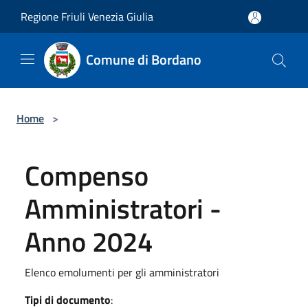
Salta al contenuto principale
Regione Friuli Venezia Giulia
Comune di Bordano
Home
>
Compenso
Amministratori -
Anno 2024
Elenco emolumenti per gli amministratori
Tipi di documento
: