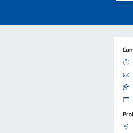
Con
Prob