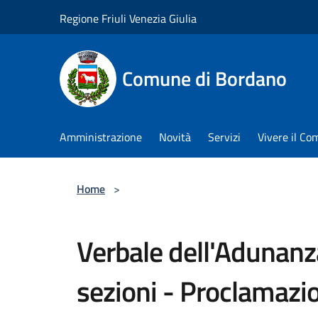
Salta al contenuto principale
Regione Friuli Venezia Giulia
Comune di Bordano
Amministrazione
Novità
Servizi
Vivere il C
Home
>
Verbale dell'Adunanza
sezioni - Proclamazio