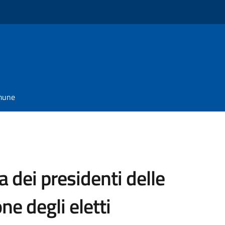
omune
 dei presidenti delle
ne degli eletti