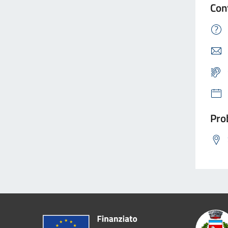
Con
Prob