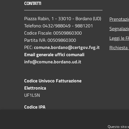
CONTATTI
Piazza Rabin, 1 - 33010 - Bordano (UD)
Prenotaz
Telefono: 0432/988049 - 9881201
Segnalazi
Codice Fiscale: 00509860300
Leggi le 
Partita IVA: 00509860300
PEC:
comune.bordano@certgov.fvg.it
Richiesta 
Email generale uffici comunali
info@comune.bordano.ud.it
Codice Univoco Fatturazione
Elettronica
UF1L5N
Codice IPA
c_a983
Questo sito 