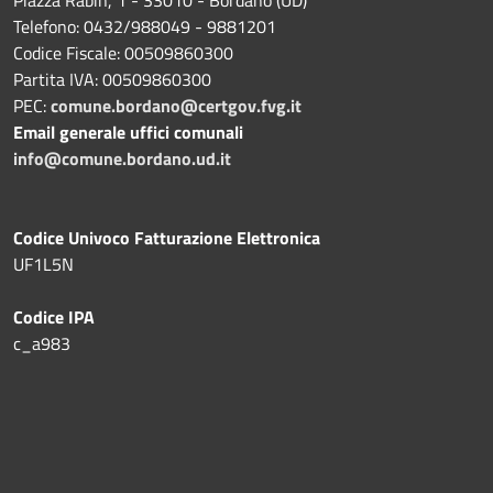
Piazza Rabin, 1 - 33010 - Bordano (UD)
Telefono: 0432/988049 - 9881201
Codice Fiscale: 00509860300
Partita IVA: 00509860300
PEC:
comune.bordano@certgov.fvg.it
Email generale uffici comunali
info@comune.bordano.ud.it
Codice Univoco Fatturazione Elettronica
UF1L5N
Codice IPA
c_a983