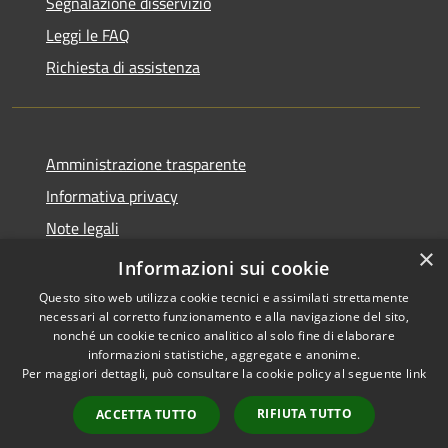
Segnalazione disservizio
Leggi le FAQ
Richiesta di assistenza
Amministrazione trasparente
Informativa privacy
Note legali
×
Dichiarazione di accessibilità
Informazioni sui cookie
Questo sito web utilizza cookie tecnici e assimilati strettamente
necessari al corretto funzionamento e alla navigazione del sito,
nonché un cookie tecnico analitico al solo fine di elaborare
informazioni statistiche, aggregate e anonime.
RSS
Copyright © 2026 • Comune di
Per maggiori dettagli, può consultare la cookie policy al seguente
link
Accessibilità
Bordano • Powered by
Privacy
Municipium
Accesso
•
RIFIUTA TUTTO
ACCETTA TUTTO
Cookie
redazione